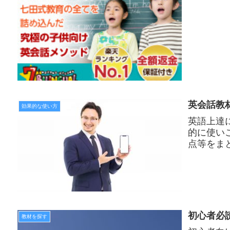
英会話教
効果的な使い方
英語上達
的に使い
点等をま
初心者必
教材を探す