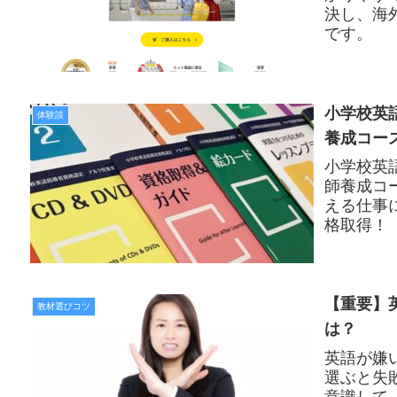
決し、海
です。
小学校英
体験談
養成コー
小学校英
師養成コ
える仕事
格取得！
【重要】
教材選びコツ
は？
英語が嫌
選ぶと失
意識して