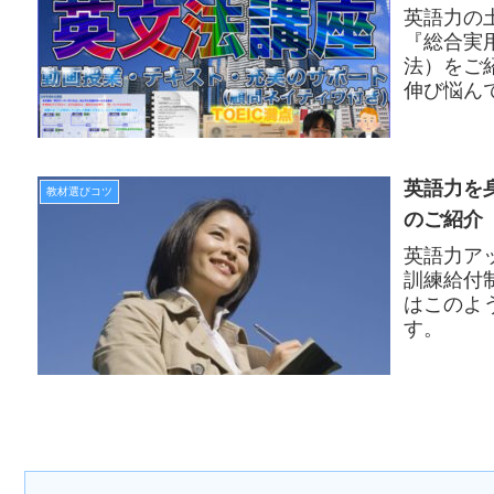
英語力の
『総合実
法）をご
伸び悩ん
な英語力
飛躍的に
英語力を
教材選びコツ
のご紹介
英語力ア
訓練給付
はこのよ
す。