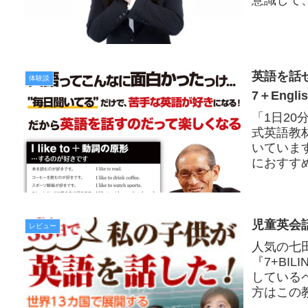
英語を話
体験談
7＋Eng
「1日2
式英語教材
いていま
におすす
児童英会話
レビュー
人気の七
『7+BI
している
方はこの