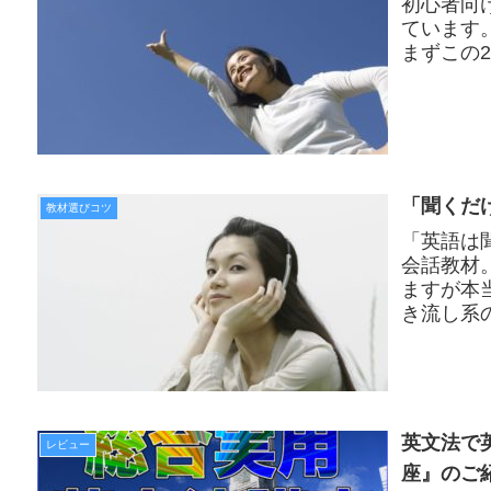
初心者向
ています
まずこの
「聞くだ
教材選びコツ
「英語は
会話教材
ますが本
き流し系
す。
英文法で
レビュー
座』のご