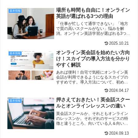
場所も時間も自由に！オンライン
基本情報
英語が選ばれる3つの理由
「仕事が忙しくて通学できない」「地方
で質の高いスクールがない」悩みを解
消。オンライン英語学習が選ばれる3つの
理由を解説しています。
2025.10.21
オンライン英会話を始めたい方向
基本情報
け！スカイプの導入方法を分かり
やすく解説
あれば便利！自宅で気軽にオンライン英
会話が利用できるようになるスカイプの
すすめです。導入方法について、初めて
の方向けに分かりやすく解説していま
2024.04.17
す。
押さえておきたい！英会話スクー
基本情報
ルとオンラインレッスンの違い
英会話スクールか、それともオンライン
のレッスンか。それぞれのサービスの特
徴と違うところ、向いている人＆向いて
いない人をこちらでチェックしてくださ
い。
2024.09.13