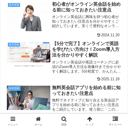
初心者がオンライン英会話を始め
基本情報
る前に知っておきたい注意点
オンライン英会話に興味を持つ初心者が
知っておきたい注意点を分かりやすくご
紹介しています。安くて便利なオンライ
ン英会話ですが、メリットだけでなく、
こんなデメリットがあります。
2024.11.20
【5分で完了】オンラインで英語
基本情報
を学びたい方向け！Zoom導入方
法を分かりやすく解説
オンライン英会話や英語コーチングに必
須のZoom導入方法を画像付きで分かりや
すく解説します。5分程度で、かんたんに
できます。
2025.11.18
無料英会話アプリを始める前に知
基本情報
っておきたい注意点
無料でネイティブと知り合える英会話ア
プリを始める前に知っておきたい注意点
をご紹介しています。使う前に「このよ
うな問題が起こる可能性があります」と
2023.04.17
いうことを知っておきましょう。
メニュー
ホーム
検索
トップ
サイドバー