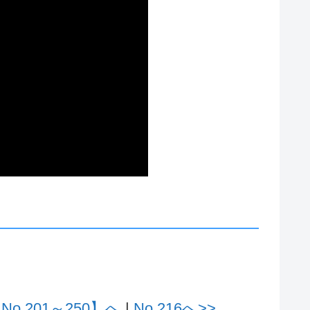
.201～250】へ
|
No.216へ>>