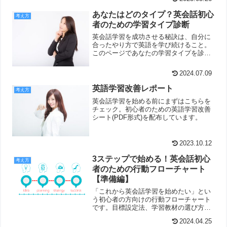
切です。
あなたはどのタイプ？英会話初心
考え方
者のための学習タイプ診断
英会話学習を成功させる秘訣は、自分に
合ったやり方で英語を学び続けること。
このページであなたの学習タイプを診断
します。
2024.07.09
英語学習改善レポート
考え方
英会話学習を始める前にまずはこちらを
チェック。初心者のための英語学習改善
シート(PDF形式)を配布しています。
2023.10.12
3ステップで始める！英会話初心
考え方
者のための行動フローチャート
【準備編】
「これから英会話学習を始めたい」とい
う初心者の方向けの行動フローチャート
です。目標設定法、学習教材の選び方、
学習計画の立て方などを、分かりやすく
2024.04.25
ご紹介しています。