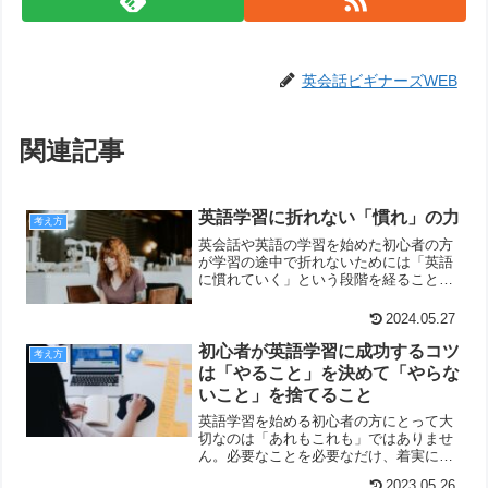
英会話ビギナーズWEB
関連記事
英語学習に折れない「慣れ」の力
考え方
英会話や英語の学習を始めた初心者の方
が学習の途中で折れないためには「英語
に慣れていく」という段階を経ることが
大切です。上達の方法やノウハウを利用
する前提として、この話を知っておく価
2024.05.27
値があります。
初心者が英語学習に成功するコツ
考え方
は「やること」を決めて「やらな
いこと」を捨てること
英語学習を始める初心者の方にとって大
切なのは「あれもこれも」ではありませ
ん。必要なことを必要なだけ、着実にこ
なしてステップアップしていくことが大
2023.05.26