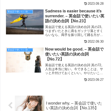
2023.09.28
Sadness is easier because it’s
英会話で使いたい決め台詞
surrender. – 英会話で使いたい英
語の決め台詞【No.23】
英会話で使える英語の決め台詞 其の23。
つまずいたときに肩をガックリ落とすく
らいなら、両手を振り回して踊る方が気
分いい。Sadness is easier because it's
2022.09.30
surrender.
Now would be good. – 英会話で
英会話で使いたい決め台詞
使いたい英語の決め台詞
【No.72】
英会話で使える英語の決め台詞 其の72。
人生は本当に短い。今できることは、サ
ッと片付けておくといい。やりたいこと
があるなら、なお更だ。
2023.09.27
I wonder why. – 英会話で使いた
い英語の決め台詞【No.135】