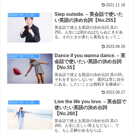
けたときはこちらの英語で。
2021.11.18
Step outside. – 英会話で使いた
英会話で使いたい決め台詞
い英語の決め台詞【No.255】
英会話で使える英語の決め台詞 其の
255。人生には戦わねばならぬときがあ
る。そのときが来たら勇気をもってこう
言いたい。omoteへ出ろ、と。
2023.09.28
Dance if you wanna dance. – 英
英会話で使いたい決め台詞
会話で使いたい英語の決め台詞
【No.55】
英会話で使える英語の決め台詞 其の55。
それをするかしないか、選択は常に自分
にある。したいことは挑戦する価値があ
るはず。
2023.09.27
Live the life you love. – 英会話で
英会話で使いたい決め台詞
使いたい英語の決め台詞
【No.260】
英会話で使える英語の決め台詞 其の
260。人生に正しい答えなどない。で
も、もし正解があるならば。