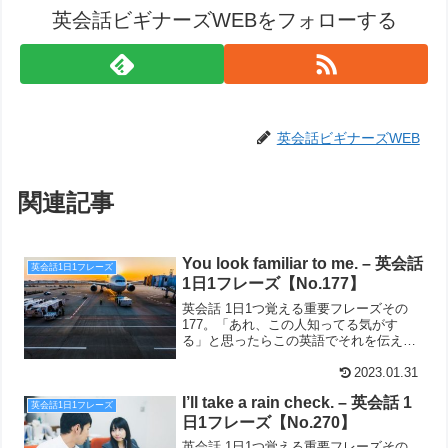
英会話ビギナーズWEBをフォローする
英会話ビギナーズWEB
関連記事
You look familiar to me. – 英会話
英会話1日1フレーズ
1日1フレーズ【No.177】
英会話 1日1つ覚える重要フレーズその
177。「あれ、この人知ってる気がす
る」と思ったらこの英語でそれを伝えよ
う。You look familiar to me.
2023.01.31
I’ll take a rain check. – 英会話 1
英会話1日1フレーズ
日1フレーズ【No.270】
英会話 1日1つ覚える重要フレーズその