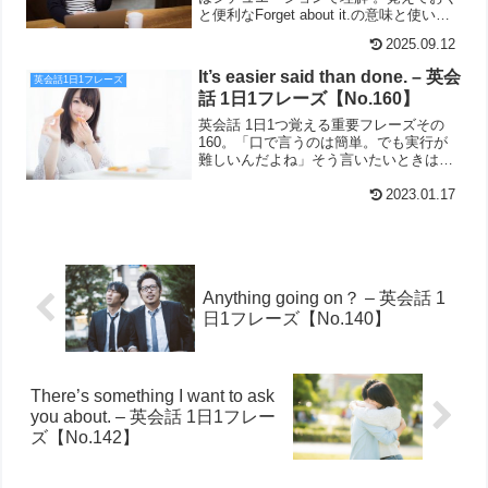
と便利なForget about it.の意味と使い方
を解説しています。
2025.09.12
It’s easier said than done. – 英会
英会話1日1フレーズ
話 1日1フレーズ【No.160】
英会話 1日1つ覚える重要フレーズその
160。「口で言うのは簡単。でも実行が
難しいんだよね」そう言いたいときはこ
の英語で。It's easier said than done.
2023.01.17
Anything going on？ – 英会話 1
日1フレーズ【No.140】
There’s something I want to ask
you about. – 英会話 1日1フレー
ズ【No.142】