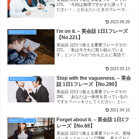
270。「今回は無理ですがまた誘ってく
ださい！」と伝えたいときのフレーズが
こちら。I’ll take a rain check.
2023.09.29
I’m on it. – 英会話 1日1フレーズ
英会話1日1フレーズ
【No.221】
英会話 1日1つ覚える重要フレーズその
221。「私は今それに取り組んでいま
す」とシンプルかつかんたんに英語で言
いたいときに使えるのがこれ。I'm on it.
です。
2023.03.13
Stop with the vagueness. – 英会
英会話1日1フレーズ
話 1日1フレーズ【No.290】
英会話 1日1つ覚える重要フレーズその
290。「あなたは一体何を言っているの
ですか？ハッキリしてください」という
ときにぴったりのフレーズがこちら。
2021.04.15
Stop with the vagueness.
Forget about it. – 英会話 1日1フ
英会話1日1フレーズ
レーズ【No.68】
英会話 1日1つ覚える重要フレーズ。意味
はシチュエーションで理解 。覚えておく