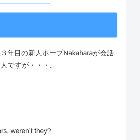
３年目の新人ホープNakaharaが会話
２人ですが・・・。
rs, weren’t they?