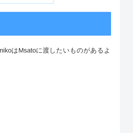
umikoはMsatoに渡したいものがあるよ
.