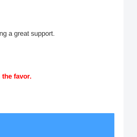
g a great support.
。
n the favor.