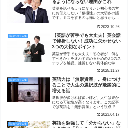
るようにならない理由がこれ
英語を話せるようになりたい初心者の方
にお伝えしたい「積極性」の大切さの話
です。ミスをするのは怖いと思うかもし
れませんが、発音や文法を間違えても
OK。大切なのは
2023.10.26
【英語が苦手でも大丈夫】英会話
英語のコラム集
で挫折しない！成功に欠かせない
3つの大切なポイント
英語が苦手でも大丈夫！初心者が「何を
すべきか」を迷わず進めるための3つのス
テップを解説。挫折しない具体的な学習
期間と簡単なスタート法がわかります。
2025.11.27
英語力は「無形資産」。身につけ
英語のコラム集
ることで人生の選択肢が飛躍的に
増える話
選択肢が多ければ多いほど、人生は豊か
になる可能性が高くなります。この記事
では英語を「無形資産」という視点で、
身につける意味をお伝えしています。
2023.04.17
英語を勉強して「分からない」な
英語のコラム集