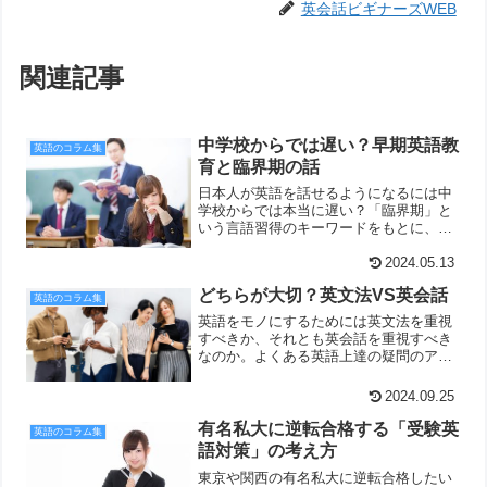
英会話ビギナーズWEB
関連記事
中学校からでは遅い？早期英語教
英語のコラム集
育と臨界期の話
日本人が英語を話せるようになるには中
学校からでは本当に遅い？「臨界期」と
いう言語習得のキーワードをもとに、そ
の賛否を考察している記事です。
2024.05.13
どちらが大切？英文法VS英会話
英語のコラム集
英語をモノにするためには英文法を重視
すべきか、それとも英会話を重視すべき
なのか。よくある英語上達の疑問のアン
サーがこちらです。
2024.09.25
有名私大に逆転合格する「受験英
英語のコラム集
語対策」の考え方
東京や関西の有名私大に逆転合格したい