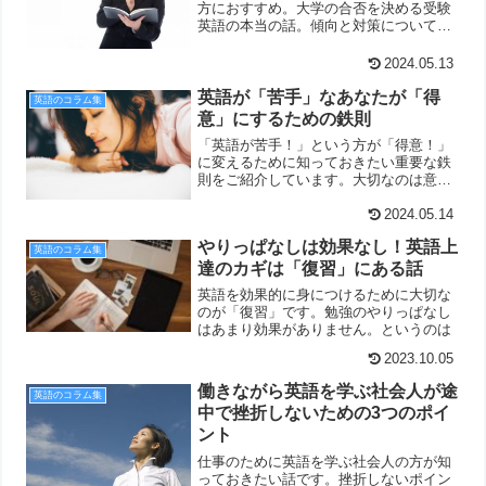
方におすすめ。大学の合否を決める受験
英語の本当の話。傾向と対策について受
験生が知っておいて損がない逆転への秘
策をご紹介しています。
2024.05.13
英語が「苦手」なあなたが「得
英語のコラム集
意」にするための鉄則
「英語が苦手！」という方が「得意！」
に変えるために知っておきたい重要な鉄
則をご紹介しています。大切なのは意識
の持ち方。それはこういう話です。
2024.05.14
やりっぱなしは効果なし！英語上
英語のコラム集
達のカギは「復習」にある話
英語を効果的に身につけるために大切な
のが「復習」です。勉強のやりっぱなし
はあまり効果がありません。というのは
2023.10.05
働きながら英語を学ぶ社会人が途
英語のコラム集
中で挫折しないための3つのポイ
ント
仕事のために英語を学ぶ社会人の方が知
っておきたい話です。挫折しないポイン