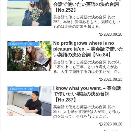
会話で使いたい英語の決め台詞
【No.252】
英会話で使える英語の決め台詞 其の
252。本当に価値あるもの、素晴らしい
ものは比較の対象を超える。
2023.09.28
No profit grows where is no
英会話で使いたい決め台詞
pleasure ta’en. – 英会話で使いた
い英語の決め台詞【No.84】
英会話で使える英語の決め台詞 其の84。
「石の上にも三年」という考え方があ
る。人生で我慢する力は必要だが、自分
の適性を見極めて行動することが大切
2021.08.23
だ。
I know what you want. – 英会話
英会話で使いたい決め台詞
で使いたい英語の決め台詞
【No.287】
英会話で使える英語の決め台詞 其の
287。人を動かす秘訣は人が欲しがるも
のを知って、それを与えること。
2023.09.28