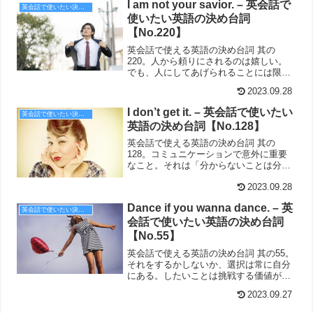
I am not your savior. – 英会話で
英会話で使いたい決め台詞
使いたい英語の決め台詞
【No.220】
英会話で使える英語の決め台詞 其の
220。人から頼りにされるのは嬉しい。
でも、人にしてあげられることには限界
もある。
2023.09.28
I don’t get it. – 英会話で使いたい
英会話で使いたい決め台詞
英語の決め台詞【No.128】
英会話で使える英語の決め台詞 其の
128。コミュニケーションで意外に重要
なこと。それは「分からないことは分か
らない」と正直に言うこと。
2023.09.28
Dance if you wanna dance. – 英
英会話で使いたい決め台詞
会話で使いたい英語の決め台詞
【No.55】
英会話で使える英語の決め台詞 其の55。
それをするかしないか、選択は常に自分
にある。したいことは挑戦する価値があ
るはず。
2023.09.27