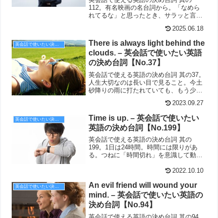
112。有名映画の名台詞から。「なめら
れてるな」と思ったとき、サラッと言え
たらカッコイイ。
2025.06.18
There is always light behind the
英会話で使いたい決め台詞
clouds. – 英会話で使いたい英語
の決め台詞【No.37】
英会話で使える英語の決め台詞 其の37。
人生大切なのは長い目で見ること。今土
砂降りの雨に打たれていても、もう少し
待てばきっと、青空が広がる！There is
2023.09.27
always light behind the clouds.
Time is up. – 英会話で使いたい
英会話で使いたい決め台詞
英語の決め台詞【No.199】
英会話で使える英語の決め台詞 其の
199。1日は24時間。時間には限りがあ
る。つねに「時間切れ」を意識して動き
たい。
2022.10.10
An evil friend will wound your
英会話で使いたい決め台詞
mind. – 英会話で使いたい英語の
決め台詞【No.94】
英会話で使える英語の決め台詞 其の94。