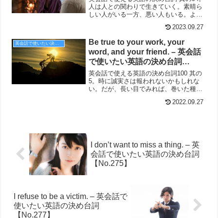
人は人との関わりで生きていく。素晴ら
しい人がいる一方、悪い人もいる。よ
く、見分けることが大切だ。
2023.09.27
Be true to your work, your
英会話で使いたい決め台詞
word, and your friend. – 英会話
で使いたい英語の決め台詞
【No.5】
英会話で使える英語の決め台詞100 其の
5。時に誠実さは報われないかもしれな
い。だが、長い目でみれば、巻いた種は
狩られるのだ。だからどんなときもBe
2022.09.27
true.
I don’t want to miss a thing. – 英
会話で使いたい英語の決め台詞
【No.275】
I refuse to be a victim. – 英会話で
使いたい英語の決め台詞
【No.277】