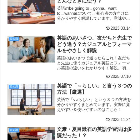
どんなときに使う？
英語のbe going to→gonna。want
to→wannaについて、初心者の方向けに
分かりやすく解説しています。意味や使
い方はこちらでかんたんにチェックでき
ます。
2023.03.14
英語のあいさつ、友だちと先生で
豆知識
どう違う？カジュアルとフォーマ
ルをやさしく解説
英語のあいさつで迷ったらこれ！友だち
と先生に使うカジュアル英語とフォーマ
ル英語の違いをわかりやすく解説。初心
者でも安心して使える具体例とポイント
2025.07.10
を紹介します。
英語で「～らしい」と言う３つの
豆知識
方法【厳選】
英語で「○○らしい」という３つの方法を
分かりやすくまとめています。実際に覚
えやすい＆使いやすいのはこちら！
2023.11.24
文豪・夏目漱石の英語学習法は多
豆知識
読だった！？