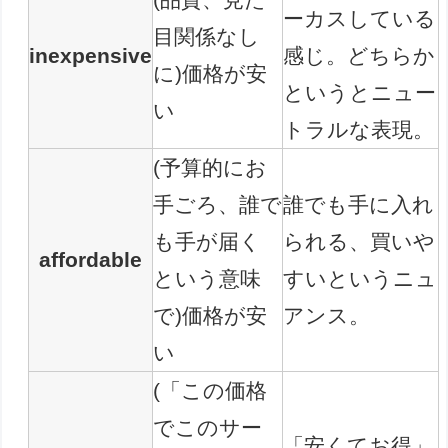
ーカスしている
目関係なし
inexpensive
感じ。どちらか
に)価格が安
というとニュー
い
トラルな表現。
(予算的にお
手ごろ、誰で
誰でも手に入れ
も手が届く
られる、買いや
affordable
という意味
すいというニュ
で)価格が安
アンス。
い
(「この価格
でこのサー
「安くてお得」