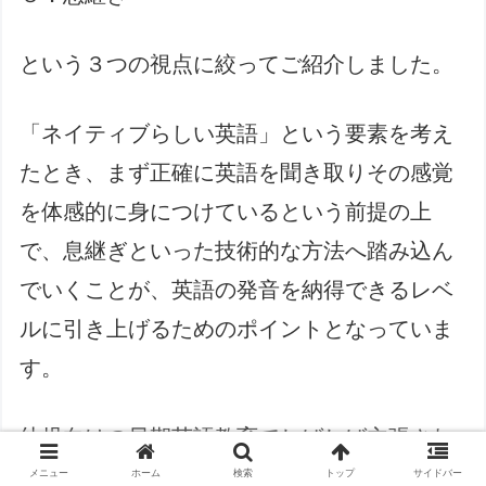
という３つの視点に絞ってご紹介しました。
「ネイティブらしい英語」という要素を考え
たとき、まず正確に英語を聞き取りその感覚
を体感的に身につけているという前提の上
で、息継ぎといった技術的な方法へ踏み込ん
でいくことが、英語の発音を納得できるレベ
ルに引き上げるためのポイントとなっていま
す。
幼児向けの早期英語教育でしばしば主張され
ることですが、「人は◯歳までに△を始めな
メニュー
ホーム
検索
トップ
サイドバー