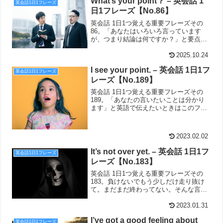
What’s your point？ – 英会話 1
英会話1日1フレーズ
日1フレーズ【No.86】
英会話 1日1つ覚える重要フレーズその
86。「あなたはいろいろ言っています
が、つまり結論は何ですか？」と要点を
シンプルに確認する英語がこちら。
What's your point？です。
2025.10.24
I see your point. – 英会話 1日1フ
英会話1日1フレーズ
レーズ【No.189】
英会話 1日1つ覚える重要フレーズその
189。「あなたの言いたいことは分かり
ます」と英語で伝えたいときはこのフレ
ーズがおすすめ。I see your point.
2023.02.02
It’s not over yet. – 英会話 1日1フ
英会話1日1フレーズ
レーズ【No.183】
英会話 1日1つ覚える重要フレーズその
183。負けないでもう少しだけ走り抜け
て。まだまだ終わってない。そんな言葉
をかけたいときのシンプル英語がこち
ら。It's not over yet.
2023.01.31
I’ve got a good feeling about
英会話1日1フレーズ