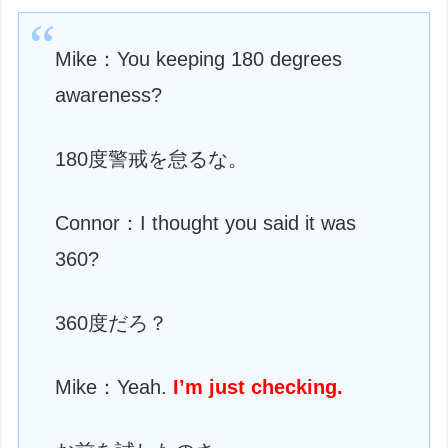
Mike：You keeping 180 degrees
awareness?
180度警戒を怠るな。
Connor：I thought you said it was
360?
360度だろ？
Mike：Yeah.
I’m just checking.