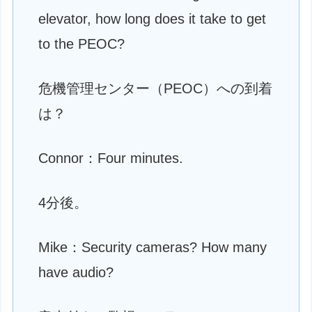
elevator, how long does it take to get
to the PEOC?
危機管理センター（PEOC）への到着
は？
Connor：Four minutes.
4分後。
Mike：Security cameras? How many
have audio?