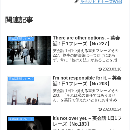
英会話ビギナーズWEB
関連記事
There are other options. – 英会
英会話1日1フレーズ
話 1日1フレーズ【No.227】
英会話 1日1つ覚える重要フレーズその
227。物事の解決策は一つだけにあら
ず。常に「他の方法」があることを指摘
できる英語がこちら。There are other
options.
2023.03.16
I’m not responsible for it. – 英会
英会話1日1フレーズ
話 1日1フレーズ【No.203】
英会話 1日1つ覚える重要フレーズその
203。「それは私の責任ではありませ
ん」を英語で伝えたいときにおすすめな
のがこちら。I'm not responsible for it.
2023.02.24
It’s not over yet. – 英会話 1日1フ
英会話1日1フレーズ
レーズ【No.183】