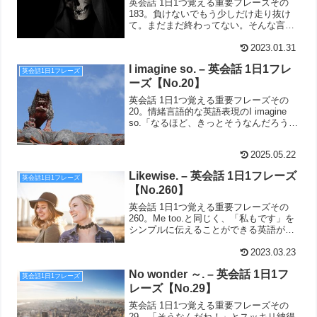
英会話 1日1つ覚える重要フレーズその
183。負けないでもう少しだけ走り抜け
て。まだまだ終わってない。そんな言葉
をかけたいときのシンプル英語がこち
ら。It's not over yet.
2023.01.31
I imagine so. – 英会話 1日1フレ
英会話1日1フレーズ
ーズ【No.20】
英会話 1日1つ覚える重要フレーズその
20。情緒言語的な英語表現のI imagine
so.「なるほど、きっとそうなんだろうな
ぁ」と英語で返事したいときにおすすめ
です。
2025.05.22
Likewise. – 英会話 1日1フレーズ
英会話1日1フレーズ
【No.260】
英会話 1日1つ覚える重要フレーズその
260。Me too.と同じく、「私もです」を
シンプルに伝えることができる英語が
Likewise.です。
2023.03.23
No wonder ～. – 英会話 1日1フ
英会話1日1フレーズ
レーズ【No.29】
英会話 1日1つ覚える重要フレーズその
29。「そうなんだね！」とスッキリ納得