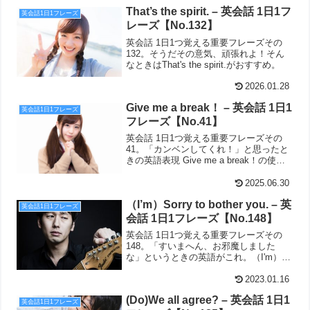
That’s the spirit. – 英会話 1日1フ
英会話1日1フレーズ
レーズ【No.132】
英会話 1日1つ覚える重要フレーズその
132。そうだその意気、頑張れよ！そん
なときはThat's the spirit.がおすすめ。
2026.01.28
Give me a break！ – 英会話 1日1
英会話1日1フレーズ
フレーズ【No.41】
英会話 1日1つ覚える重要フレーズその
41。「カンベンしてくれ！」と思ったと
きの英語表現 Give me a break！の使い
方を解説しています。
2025.06.30
（I’m）Sorry to bother you. – 英
英会話1日1フレーズ
会話 1日1フレーズ【No.148】
英会話 1日1つ覚える重要フレーズその
148。「すいまへん、お邪魔しました
な」というときの英語がこれ。（I'm）
Sorry to bother you.
2023.01.16
(Do)We all agree? – 英会話 1日1
英会話1日1フレーズ