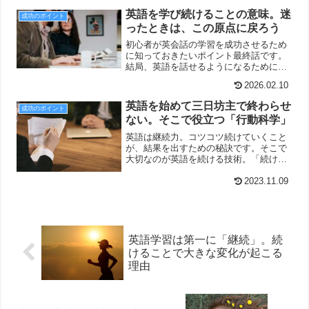
英語を学び続けることの意味。迷
成功のポイント
ったときは、この原点に戻ろう
初心者が英会話の学習を成功させるため
に知っておきたいポイント最終話です。
結局、英語を話せるようになるために大
切なのは、途中であきらめないことで
2026.02.10
す。AIや翻訳ツールの時代でも、自力で
英語を学ぶ価値と挫折しない考え方を解
英語を始めて三日坊主で終わらせ
成功のポイント
説します。
ない。そこで役立つ「行動科学」
英語は継続力。コツコツ続けていくこと
が、結果を出すための秘訣です。そこで
大切なのが英語を続ける技術。「続ける
ためには行動科学の知識が役に立つ」と
いう話です。
2023.11.09
英語学習は第一に「継続」。続
けることで大きな変化が起こる
理由