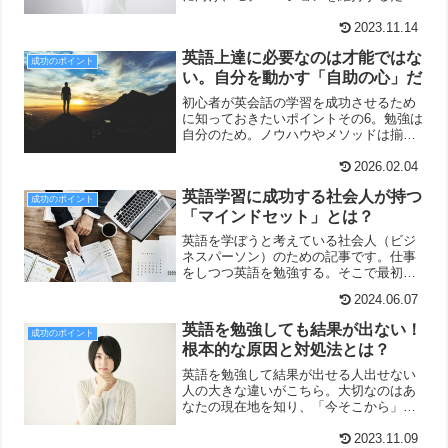
の３つの方法と、意識しておきたい大切
なポイントについてお伝えしています。
2023.11.14
英語上達に必要なのは才能ではな
成功のポイント
い。自分を動かす「自助の心」だ
初心者が英会話の学習を成功させるため
に知っておきたいポイントその6。勉強は
自分のため。ノウハウやメソッドは揃っ
ていても、最後に英語力を伸ばすのは
「自分で決めて、自分で動く」という自
2026.02.04
助の心です。
英語学習に成功する社会人が持つ
成功のポイント
「マインドセット」とは？
英語を学ぼうと考えている社会人（ビジ
ネスパーソン）のための記事です。仕事
をしつつ英語を勉強する。そこで最初に
知っておきたいのがマインドセット。こ
2024.06.07
の考え方を押さえておくことはとても大
切です。
英語を勉強しても結果が出ない！
成功のポイント
根本的な原因と対処法とは？
英語を勉強して結果が出せる人出せない
人の大きな違いがこちら。大切なのはあ
なたの現在地を知り、「今そこから」始
めることができるベストな方法を選ぶこ
とです。
2023.11.09