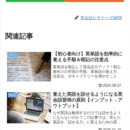
英会話ビギナーズWEB
関連記事
【初心者向け】英単語を効率的に
勉強法
覚える手順＆暗記の注意点
英単語を暗記して英会話力アップ！初心
者向けの学習の手順、英単語の覚え方、
注意点、ボキャブラリーを増やすことの
メリットを、分かりやすくご紹介してい
ます。
2024.08.07
覚えた英語を話せるようになる英
勉強法
会話習得の原則【インプット→ア
ウトプット】
なぜ英語は勉強するだけでは話せるよう
にならないのか？この記事では、学んだ
英語を「話せる力」に変えるための原則
を解説しています。あなたの努力を形に