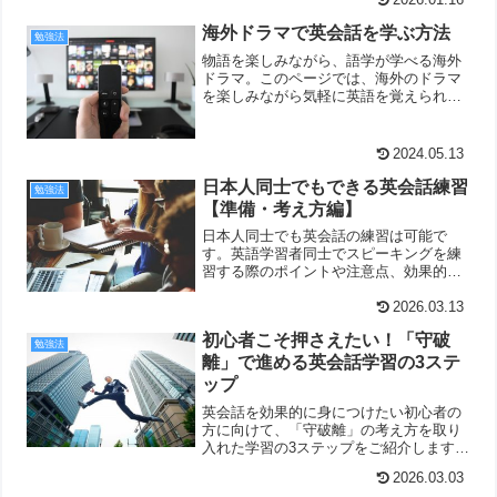
2026.01.16
するために大切な、実践のポイントを確
認していきましょう。
海外ドラマで英会話を学ぶ方法
勉強法
物語を楽しみながら、語学が学べる海外
ドラマ。このページでは、海外のドラマ
を楽しみながら気軽に英語を覚えられる
ことに気づいた私の体験談をご紹介して
います。海外ドラマ好きの方は、ぜひ参
考にしてみてください。
2024.05.13
日本人同士でもできる英会話練習
勉強法
【準備・考え方編】
日本人同士でも英会話の練習は可能で
す。英語学習者同士でスピーキングを練
習する際のポイントや注意点、効果的な
進め方をご紹介します。
2026.03.13
初心者こそ押さえたい！「守破
勉強法
離」で進める英会話学習の3ステ
ップ
英会話を効果的に身につけたい初心者の
方に向けて、「守破離」の考え方を取り
入れた学習の3ステップをご紹介します。
基礎から自分流の応用まで、段階的に上
2026.03.03
達する方法が分かります。