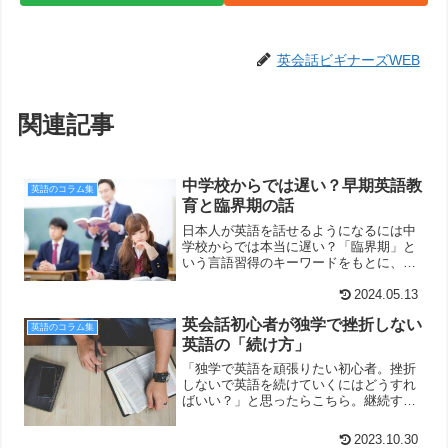
英会話ビギナーズWEB
関連記事
中学校からでは遅い？早期英語教
英語のコラム集
育と臨界期の話
日本人が英語を話せるようになるには中
学校からでは本当に遅い？「臨界期」と
いう言語習得のキーワードをもとに、そ
の賛否を考察している記事です。
2024.05.13
英会話初心者が独学で挫折しない
英語のコラム集
英語の「続け方」
「独学で英語を頑張りたい初心者。挫折
しないで英語を続けていくにはどうすれ
ばいい？」と思ったらこちら。継続する
ためのポイントを、分かりやすくご紹介
しています。
2023.10.30