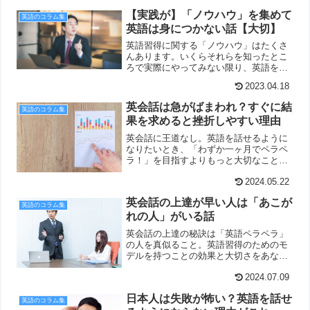
【実践が】「ノウハウ」を集めて
英語のコラム集
英語は身につかない話【大切】
英語習得に関する「ノウハウ」はたくさ
んあります。いくらそれらを知ったとこ
ろで実際にやってみない限り、英語を身
につけることはできません。「ノウハ
2023.04.18
ウ」を知ることは大切ですが、それより
もっと大切なのは、「実践」してみるこ
英会話は急がばまわれ？すぐに結
英語のコラム集
とです。
果を求めると挫折しやすい理由
英会話に王道なし。英語を話せるように
なりたいとき、「わずか一ヶ月でペラペ
ラ！」を目指すよりもっと大切なことを
ご紹介しています。
2024.05.22
英会話の上達が早い人は「あこが
英語のコラム集
れの人」がいる話
英会話の上達の秘訣は「英語ペラペラ」
の人を真似ること。英語習得のためのモ
デルを持つことの効果と大切さをあなた
にお伝えするコラムです。
2024.07.09
日本人は失敗が怖い？英語を話せ
英語のコラム集