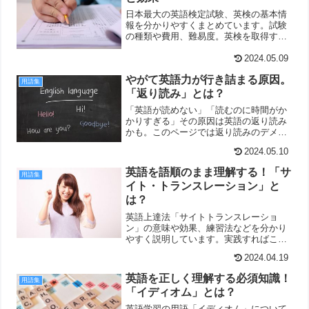
日本最大の英語検定試験、英検の基本情
報を分かりやすくまとめています。試験
の種類や費用、難易度。英検を取得する
意味など、興味をお持ちの方は、参考に
してみてください。
2024.05.09
やがて英語力が行き詰まる原因。
用語集
「返り読み」とは？
「英語が読めない」「読むのに時間がか
かりすぎる」その原因は英語の返り読み
かも。このページでは返り読みのデメリ
ットや改善法を説明しています。英語に
2024.05.10
取り組んでいる方は、ぜひ参考にしてみ
てください。
英語を語順のまま理解する！「サ
用語集
イト・トランスレーション」と
は？
英語上達法「サイトトランスレーショ
ン」の意味や効果、練習法などを分かり
やすく説明しています。実践すればこん
なメリットが実感できます。
2024.04.19
英語を正しく理解する必須知識！
用語集
「イディオム」とは？
英語学習の用語「イディオム」について