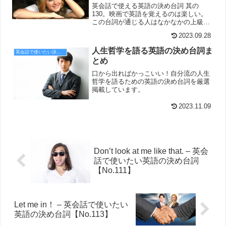
英会話で使える英語の決め台詞 其の
130。映画で英語を覚えるのは楽しい。
この台詞が通じる人はなかなかの上級者
だ。
2023.09.28
人生哲学を語る英語の決め台詞ま
英会話で使いたい決め台詞
とめ
口から出ればかっこいい！自分流の人生
哲学を語るための英語の決め台詞を厳選
掲載しています。
2023.11.09
Don’t look at me like that. – 英会
話で使いたい英語の決め台詞
【No.111】
Let me in！ – 英会話で使いたい
英語の決め台詞【No.113】