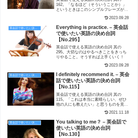
162。「なるほど（そういうことか）」
というときはこのシンプルフレーズが有
効。
2023.09.28
Everything is practice. – 英会話
英会話で使いたい決め台詞
で使いたい英語の決め台詞
【No.295】
英会話で使える英語の決め台詞 其の
295。大切なのはやるべきことをきっち
りやること。そうすれば上手くいく！
2023.09.28
I definitely recommend it. – 英会
英会話で使いたい決め台詞
話で使いたい英語の決め台詞
【No.115】
英会話で使える英語の決め台詞 其の
115。「これは本当に素晴らしい、ぜひ
他の人にも教えたい」と思うものを見つ
けたときはこちらの英語で。
2021.11.18
You talking to me？ – 英会話で
英会話で使いたい決め台詞
使いたい英語の決め台詞
【No.130】