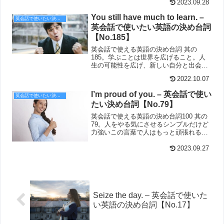
2023.09.28
You still have much to learn. –
英会話で使いたい決め台詞
英会話で使いたい英語の決め台詞
【No.185】
英会話で使える英語の決め台詞 其の
185。学ぶことは世界を広げること。人
生の可能性を広げ、新しい自分と出会う
こと。
2022.10.07
I’m proud of you. – 英会話で使い
英会話で使いたい決め台詞
たい決め台詞【No.79】
英会話で使える英語の決め台詞100 其の
79。人をやる気にさせるシンプルだけど
力強いこの言葉で人はもっと頑張れる。
I'm proud of you.
2023.09.27
Seize the day. – 英会話で使いた
い英語の決め台詞【No.17】