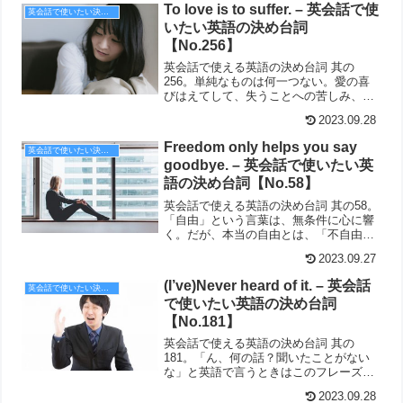
To love is to suffer. – 英会話で使
英会話で使いたい決め台詞
いたい英語の決め台詞
【No.256】
英会話で使える英語の決め台詞 其の
256。単純なものは何一つない。愛の喜
びはえてして、失うことへの苦しみ、恐
れとつながっていく。
2023.09.28
Freedom only helps you say
英会話で使いたい決め台詞
goodbye. – 英会話で使いたい英
語の決め台詞【No.58】
英会話で使える英語の決め台詞 其の58。
「自由」という言葉は、無条件に心に響
く。だが、本当の自由とは、「不自由」
な経験をした者しか分からないものだ。
2023.09.27
(I’ve)Never heard of it. – 英会話
英会話で使いたい決め台詞
で使いたい英語の決め台詞
【No.181】
英会話で使える英語の決め台詞 其の
181。「ん、何の話？聞いたことがない
な」と英語で言うときはこのフレーズ
で。
2023.09.28