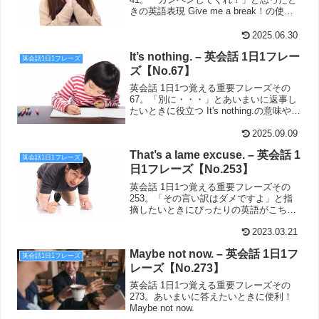
きの英語表現 Give me a break！の使い
方を解説しています。
2025.06.30
It’s nothing. – 英会話 1日1フレー
英会話1日1フレーズ
ズ【No.67】
英会話 1日1つ覚える重要フレーズその
67。「別に・・・」とあいまいに返事し
たいときに役立つ It's nothing.の意味や使
い方を解説しています。
2025.09.09
That’s a lame excuse. – 英会話 1
英会話1日1フレーズ
日1フレーズ【No.253】
英会話 1日1つ覚える重要フレーズその
253。「その言い訳はダメですよ」と指
摘したいときにぴったりの英語がこち
ら。That’s a lame excuse.
2023.03.21
Maybe not now. – 英会話 1日1フ
英会話1日1フレーズ
レーズ【No.273】
英会話 1日1つ覚える重要フレーズその
273。あいまいに答えたいときに便利！
Maybe not now.