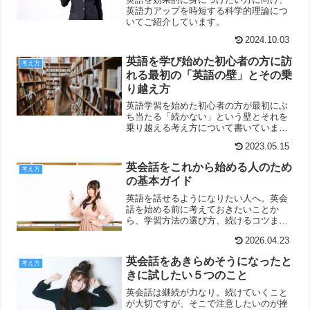
英語力アップを時短する科学的理論につ
いてご紹介しています。
2024.10.03
英語を学び始めた初心者の方に訪
考え方
れる最初の「英語の壁」とその乗
り越え方
英語学習を始めた初心者の方が最初にぶ
ち当たる「続かない」という壁とそれを
乗り越える考え方について書いていま
す。
2023.05.15
英会話をこれから始める人のため
考え方
の基本ガイド
英語を話せるようになりたい人へ。英会
話を始める前に考えておきたいことか
ら、学習方法の選び方、続けるコツま
で、初心者の方に向けてわかりやすくま
2026.04.23
とめました。
英会話をあきらめそうになったと
考え方
きに試したい５つのこと
英会話は継続が力なり。続けていくこと
が大切ですが、そこで注意したいのが挫