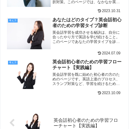
折対策。このページでは、なかなか英語
を話せるようにならなくて習得をあきら
めてしまいそうになったときにおすすめ
2023.10.31
の５つのことをご紹介しています。
あなたはどのタイプ？英会話初心
考え方
者のための学習タイプ診断
英会話学習を成功させる秘訣は、自分に
合ったやり方で英語を学び続けること。
このページであなたの学習タイプを診断
します。
2024.07.09
英会話初心者のための学習フロー
考え方
チャート【実践編】
英会話学習を既に始めた初心者の方のた
めのページです。英語上達のプロセス、
スランプ対策など、学習を続けるための
お役立ち情報をご紹介しています。途中
で挫折しないためにこちらをチェック！
2023.10.09
英会話初心者のための学習フロ
ーチャート【実践編】