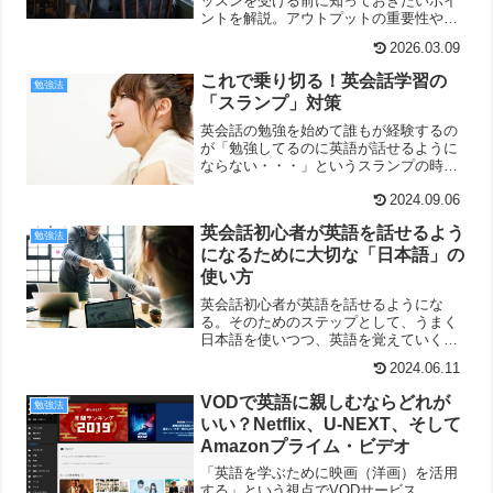
ッスンを受ける前に知っておきたいポイ
ントを解説。アウトプットの重要性や、
ネイティブ講師のメリットと注意点、費
2026.03.09
用を抑えて英語を話す方法も分かりやす
く紹介します。
これで乗り切る！英会話学習の
勉強法
「スランプ」対策
英会話の勉強を始めて誰もが経験するの
が「勉強してるのに英語が話せるように
ならない・・・」というスランプの時
期。初心者の方がモチベーションを維持
して、英会話学習を継続するための対処
2024.09.06
法をご紹介しています。
英会話初心者が英語を話せるよう
勉強法
になるために大切な「日本語」の
使い方
英会話初心者が英語を話せるようにな
る。そのためのステップとして、うまく
日本語を使いつつ、英語を覚えていく必
要があります。この意味で、日本語をい
2024.06.11
かに英会話学習に活用していくか？そこ
に成功のカギが隠されています。
VODで英語に親しむならどれが
勉強法
いい？Netflix、U-NEXT、そして
Amazonプライム・ビデオ
「英語を学ぶために映画（洋画）を活用
する」という視点でVODサービス