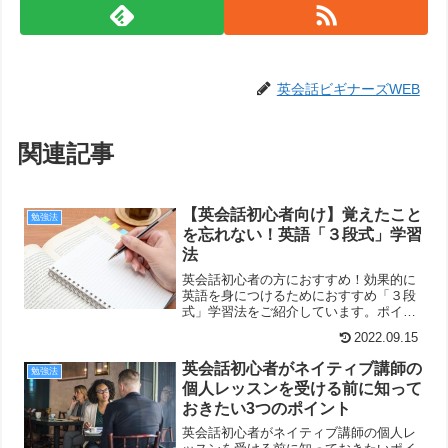
英会話ビギナーズWEB
関連記事
【英会話初心者向け】覚えたこと
勉強法
を忘れない！英語「３段式」学習
法
英会話初心者の方におすすめ！効果的に
英語を身につけるためにおすすめ「３段
式」学習法をご紹介しています。ポイン
トは復習＆理解重視。量より質で実力ア
2022.09.15
ップ！
英会話初心者がネイティブ講師の
勉強法
個人レッスンを受ける前に知って
おきたい3つのポイント
英会話初心者がネイティブ講師の個人レ