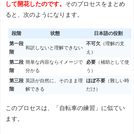
して開花したのです。
そのプロセスをまとめ
ると、次のようになります。
段階
状態
日本語の役割
第一段
不可欠
（理解の支
和訳しないと理解できない
階
え）
第二段
簡単な内容ならイメージで
必要
（補助として使
階
分かる
う）
第三段
英語が自然に、そのまま理
ほぼ不要
（難しい時
階
解できる
だけ）
このプロセスは、「自転車の練習」に似てい
ます。