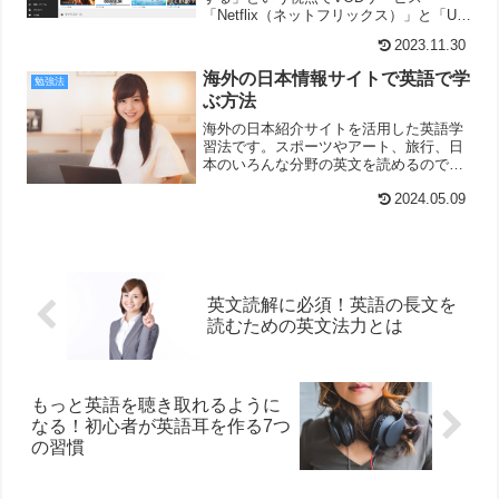
「Netflix（ネットフリックス）」と「U-
NEXT（ユーネクスト）」、「Amazonプ
2023.11.30
ライム・ビデオ」についてそれぞれメリ
ット＆デメリットについて簡潔にご紹介
海外の日本情報サイトで英語で学
勉強法
しています。
ぶ方法
海外の日本紹介サイトを活用した英語学
習法です。スポーツやアート、旅行、日
本のいろんな分野の英文を読めるので、
楽しく英語に取り組むことができます。
2024.05.09
英文読解に必須！英語の長文を
読むための英文法力とは
もっと英語を聴き取れるように
なる！初心者が英語耳を作る7つ
の習慣