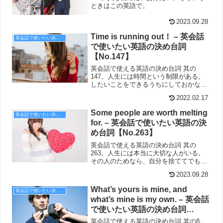
ときはこの英語で。
2023.09.28
Time is running out！ – 英会話
英会話で使いたい決め台詞
で使いたい英語の決め台詞
【No.147】
英会話で使える英語の決め台詞 其の
147。人生には時間という制限がある。
したいことをできるうちにしておかない
と、時間切れになってしまう。
2022.02.17
Some people are worth melting
英会話で使いたい決め台詞
for. – 英会話で使いたい英語の決
め台詞【No.263】
英会話で使える英語の決め台詞 其の
263。人生には本当に大切な人がいる。
その人のためなら、自分を捨ててでもで
きることがたくさんあるのかもしれな
2023.09.28
い。
What’s yours is mine, and
英会話で使いたい決め台詞
what’s mine is my own. – 英会話
で使いたい英語の決め台詞
【No.8】
英会話で使える英語の決め台詞 其の8。