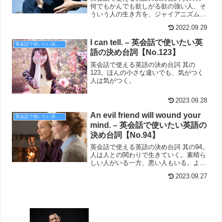
何でもかんでも欲しがる欲の強い人、そ
ういう人の生き方を、ジャイアニズムと
呼ぶ。すなわち、What's yours is mine,
2022.09.29
and what's mine is my own.という思想で
ある。
I can tell. – 英会話で使いたい英
英会話で使いたい決め台詞
語の決め台詞【No.123】
英会話で使える英語の決め台詞 其の
123。ほんの小さな違いでも、気がつく
人は気がつく。
2023.09.28
An evil friend will wound your
英会話で使いたい決め台詞
mind. – 英会話で使いたい英語の
決め台詞【No.94】
英会話で使える英語の決め台詞 其の94。
人は人との関わりで生きていく。素晴ら
しい人がいる一方、悪い人もいる。よ
く、見分けることが大切だ。
2023.09.27