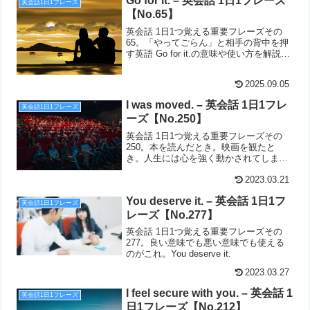
Go for it. – 英会話 1日1フレーズ
英会話1日1フレーズ
【No.65】
英会話 1日1つ覚える重要フレーズその
65。「やってごらん」と相手の背中を押
す英語 Go for it.の意味や使い方を解説し
ています。
2025.09.05
I was moved. – 英会話 1日1フレ
英会話1日1フレーズ
ーズ【No.250】
英会話 1日1つ覚える重要フレーズその
250。本を読んだとき。映画を観たと
き。人生には心を強く動かされてしまう
ときがあります。そんなときの英語がこ
ちら。I was moved.
2023.03.21
You deserve it. – 英会話 1日1フ
英会話1日1フレーズ
レーズ【No.277】
英会話 1日1つ覚える重要フレーズその
277。良い意味でも悪い意味でも使える
のがこれ。You deserve it.
2023.03.27
I feel secure with you. – 英会話 1
英会話1日1フレーズ
日1フレーズ【No.212】