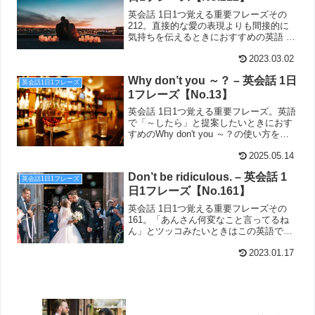
英会話 1日1つ覚える重要フレーズその
212。直接的な愛の表現よりも間接的に
気持ちを伝えるときにおすすめの英語 I
feel secure with you.です。
2023.03.02
Why don’t you ～？ – 英会話 1日
英会話1日1フレーズ
1フレーズ【No.13】
英会話 1日1つ覚える重要フレーズ。英語
で「～したら」と提案したいときにおす
すめのWhy don't you ～？の使い方を解
説しています。
2025.05.14
Don’t be ridiculous. – 英会話 1
英会話1日1フレーズ
日1フレーズ【No.161】
英会話 1日1つ覚える重要フレーズその
161。「あんさん何変なこと言ってるね
ん」とツッコみたいときはこの英語で
OK。Don't be ridiculous.
2023.01.17