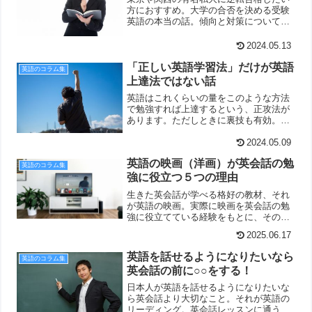
方におすすめ。大学の合否を決める受験
英語の本当の話。傾向と対策について受
験生が知っておいて損がない逆転への秘
策をご紹介しています。
2024.05.13
「正しい英語学習法」だけが英語
英語のコラム集
上達法ではない話
英語はこれくらいの量をこのような方法
で勉強すれば上達するという、正攻法が
あります。ただしときに裏技も有効。こ
のような考え方も大切です。
2024.05.09
英語の映画（洋画）が英会話の勉
英語のコラム集
強に役立つ５つの理由
生きた英会話が学べる格好の教材、それ
が英語の映画。実際に映画を英会話の勉
強に役立てている経験をもとに、その魅
力やメリットをお伝えします。
2025.06.17
英語を話せるようになりたいなら
英語のコラム集
英会話の前に○○をする！
日本人が英語を話せるようになりたいな
ら英会話より大切なこと。それが英語の
リーディング。英会話レッスンに通うよ