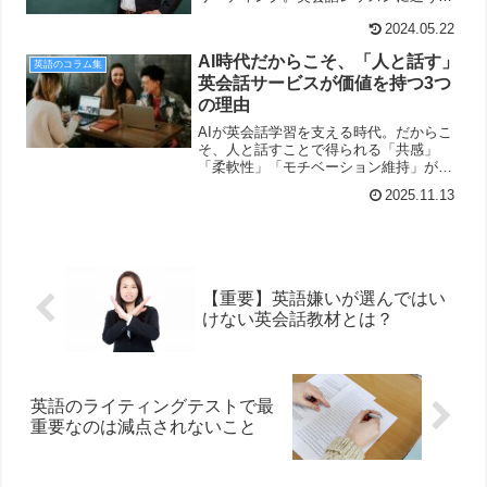
り、英語を読む勉強をする方が英語を話
2024.05.22
せる力が伸びるかも。
AI時代だからこそ、「人と話す」
英語のコラム集
英会話サービスが価値を持つ3つ
の理由
AIが英会話学習を支える時代。だからこ
そ、人と話すことで得られる「共感」
「柔軟性」「モチベーション維持」が重
要です。AIにはできない“生きたコミュニ
2025.11.13
ケーション力”を育む理由を解説します。
【重要】英語嫌いが選んではい
けない英会話教材とは？
英語のライティングテストで最
重要なのは減点されないこと