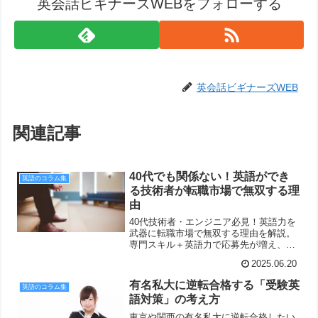
英会話ビギナーズWEBをフォローする
英会話ビギナーズWEB
関連記事
40代でも関係ない！英語ができ
英語のコラム集
る技術者が転職市場で無双する理
由
40代技術者・エンジニア必見！英語力を
武器に転職市場で無双する理由を解説。
専門スキル＋英語力で応募先が増え、年
収アップや管理職への道も広がります。
2025.06.20
効率的な英語学習法も紹介！
有名私大に逆転合格する「受験英
英語のコラム集
語対策」の考え方
東京や関西の有名私大に逆転合格したい