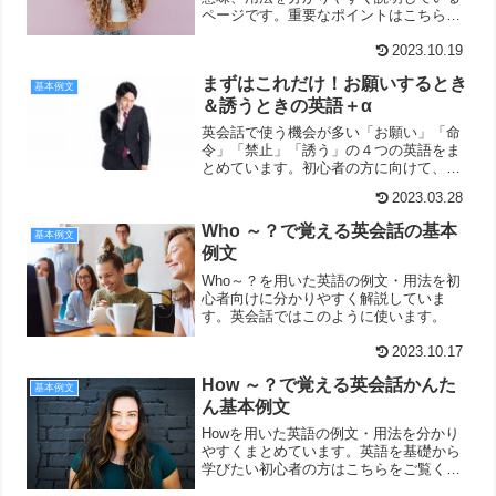
ページです。重要なポイントはこちらで
チェック！
2023.10.19
まずはこれだけ！お願いするとき
基本例文
＆誘うときの英語＋α
英会話で使う機会が多い「お願い」「命
令」「禁止」「誘う」の４つの英語をま
とめています。初心者の方に向けて、必
要なポイントだけをシンプルに掲載して
2023.03.28
います。
Who ～？で覚える英会話の基本
基本例文
例文
Who～？を用いた英語の例文・用法を初
心者向けに分かりやすく解説していま
す。英会話ではこのように使います。
2023.10.17
How ～？で覚える英会話かんた
基本例文
ん基本例文
Howを用いた英語の例文・用法を分かり
やすくまとめています。英語を基礎から
学びたい初心者の方はこちらをご覧くだ
さい。