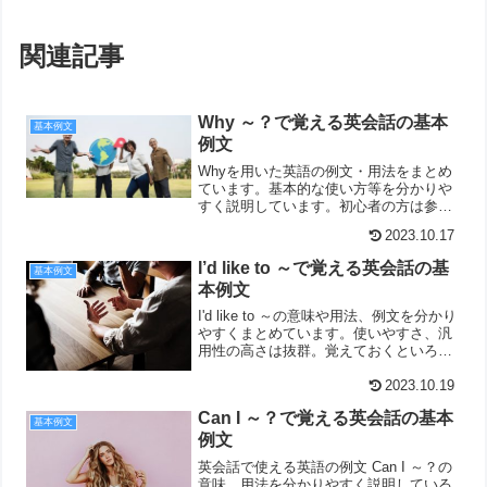
関連記事
Why ～？で覚える英会話の基本
基本例文
例文
Whyを用いた英語の例文・用法をまとめ
ています。基本的な使い方等を分かりや
すく説明しています。初心者の方は参考
にしてみてください。
2023.10.17
I’d like to ～で覚える英会話の基
基本例文
本例文
I'd like to ～の意味や用法、例文を分かり
やすくまとめています。使いやすさ、汎
用性の高さは抜群。覚えておくといろん
な場面で役に立つかも！
2023.10.19
Can I ～？で覚える英会話の基本
基本例文
例文
英会話で使える英語の例文 Can I ～？の
意味、用法を分かりやすく説明している