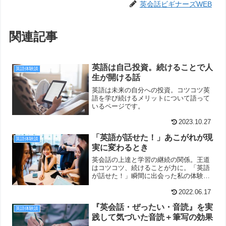
英会話ビギナーズWEB
関連記事
英語は自己投資。続けることで人
英語体験談
生が開ける話
英語は未来の自分への投資。コツコツ英
語を学び続けるメリットについて語って
いるページです。
2023.10.27
「英語が話せた！」あこがれが現
英語体験談
実に変わるとき
英会話の上達と学習の継続の関係。王道
はコツコツ、続けることが力に。「英語
が話せた！」瞬間に出会った私の体験談
です。
2022.06.17
『英会話・ぜったい・音読』を実
英語体験談
践して気づいた音読＋筆写の効果