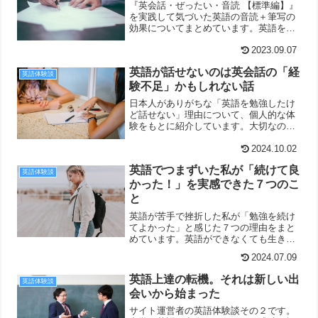
『英会話・ぜったい・音読 【標準編】』
を実践して気づいた英語の音読＋筆写の
効果についてまとめています。英語を着
実に自分のものにするなら、音読＋筆写
の組み合わせがおすすめです。
2023.09.07
英語が話せないのは英会話の「経
英語体験談
験不足」かもしれない話
日本人がありがちな「英語を勉強したけ
ど話せない」理由について、個人的な体
験をもとに紹介しています。大切なのは
英語を勉強すること＋英語を話す経験を
積むこと！
2024.10.02
英語でつまずいた私が「続けて良
英語体験談
かった！」を実感できた７つのこ
と
英語が苦手で挫折した私が「勉強を続け
てよかった」と感じた７つの理由をまと
めています。英語ができなくても生きて
いくことはできます。でもできれば、も
2024.07.09
っと人生が楽しくなります。
英語上達の転機。それは新しい出
英語体験談
会いから始まった
サイト運営者の英語体験談その２です。